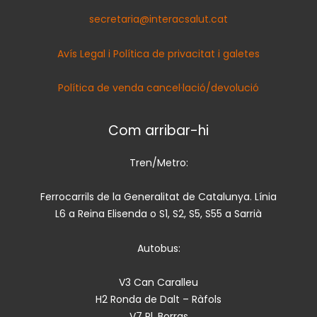
secretaria@interacsalut.cat
Avís Legal i Política de privacitat i galetes
Política de venda cancel·lació/devolució
Com arribar-hi
Tren/Metro:
Ferrocarrils de la Generalitat de Catalunya. Línia
L6 a Reina Elisenda o S1, S2, S5, S55 a Sarrià
Autobus:
V3 Can Caralleu
H2 Ronda de Dalt – Ràfols
V7 Pl. Borras