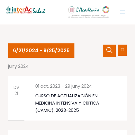
Vés
al
contingut
Esdeveniments
Navegació
Nave
6/21/2024
 - 
9/25/2025
Llista
visual
de
Cerca
Selecciona
i
visual
juny 2024
una
cerca
Esdev
data.
d'Esdevenime
01 oct. 2023
-
29 juny 2024
Dv
21
CURSO DE ACTUALIZACIÓN EN
MEDICINA INTENSIVA Y CRITICA
(CAMIC), 2023-2025