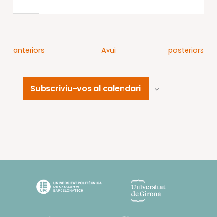
Esdeveniments
Esdeveniment
anteriors
Avui
posteriors
Subscriviu-vos al calendari