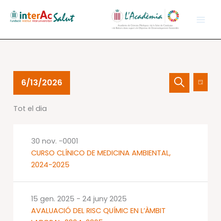
Vés
al
contingut
Esdeveniments
Navegació
Nave
6/13/2026
Dia
del
visual
de
Cerca
Selecciona
13
i
visual
Tot el dia
una
juny
cerca
Esdev
data.
2026
d'Esdevenime
30 nov. -0001
CURSO CLÍNICO DE MEDICINA AMBIENTAL,
2024-2025
15 gen. 2025
-
24 juny 2025
AVALUACIÓ DEL RISC QUÍMIC EN L’ÀMBIT