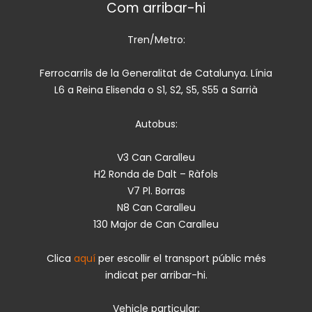
Com arribar-hi
Tren/Metro:
Ferrocarrils de la Generalitat de Catalunya. Línia
L6 a Reina Elisenda o S1, S2, S5, S55 a Sarrià
Autobus:
V3 Can Caralleu
H2 Ronda de Dalt – Ràfols
V7 Pl. Borras
N8 Can Caralleu
130 Major de Can Caralleu
Clica
aquí
per escollir el transport públic més
indicat per arribar-hi.
Vehicle particular: