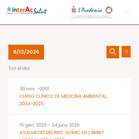
Vés
al
contingut
Esdeveniments
Navegació
Nave
6/12/2026
Dia
del
visual
de
Cerca
Selecciona
12
i
visual
Tot el dia
una
juny
cerca
Esdev
data.
2026
d'Esdevenime
30 nov. -0001
CURSO CLÍNICO DE MEDICINA AMBIENTAL,
2024-2025
15 gen. 2025
-
24 juny 2025
AVALUACIÓ DEL RISC QUÍMIC EN L’ÀMBIT