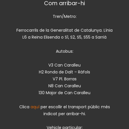
Com arribar-hi
Tren/Metro:
Ferrocarrils de la Generalitat de Catalunya. Línia
L6 a Reina Elisenda o S1, S2, S5, S55 a Sarrià
Autobus:
V3 Can Caralleu
H2 Ronda de Dalt – Ràfols
V7 Pl. Borras
N8 Can Caralleu
130 Major de Can Caralleu
Clica
aquí
per escollir el transport públic més
indicat per arribar-hi.
Vehicle particular: