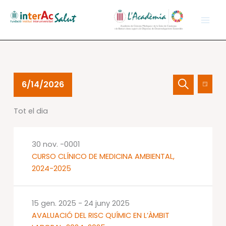
Vés
al
contingut
Esdeveniments
Navegació
Nave
6/14/2026
Dia
del
visual
de
Cerca
Selecciona
14
i
visual
Tot el dia
una
juny
cerca
Esdev
data.
2026
d'Esdevenime
30 nov. -0001
CURSO CLÍNICO DE MEDICINA AMBIENTAL,
2024-2025
15 gen. 2025
-
24 juny 2025
AVALUACIÓ DEL RISC QUÍMIC EN L’ÀMBIT