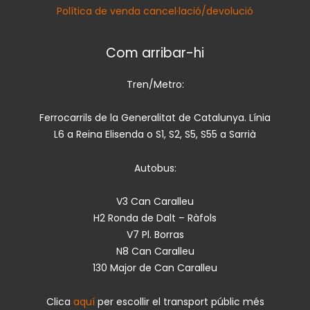
Política de venda cancel·lació/devolució
Com arribar-hi
Tren/Metro:
Ferrocarrils de la Generalitat de Catalunya. Línia
L6 a Reina Elisenda o S1, S2, S5, S55 a Sarrià
Autobus:
V3 Can Caralleu
H2 Ronda de Dalt – Ràfols
V7 Pl. Borras
N8 Can Caralleu
130 Major de Can Caralleu
Clica
aquí
per escollir el transport públic més