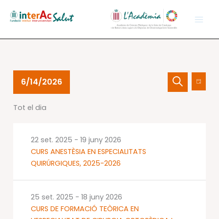
Vés
al
contingut
Esdeveniments
Navegació
Nave
6/14/2026
Dia
del
visual
de
Cerca
Selecciona
14
i
visual
Tot el dia
una
juny
cerca
Esdev
data.
2026
d'Esdevenime
22 set. 2025
-
19 juny 2026
CURS ANESTÈSIA EN ESPECIALITATS
QUIRÚRGIQUES, 2025-2026
25 set. 2025
-
18 juny 2026
CURS DE FORMACIÓ TEÒRICA EN