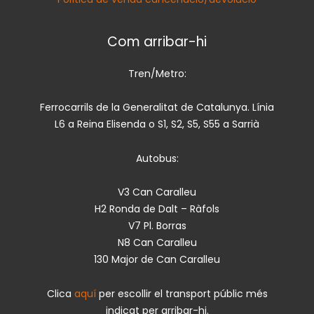
Com arribar-hi
Tren/Metro:
Ferrocarrils de la Generalitat de Catalunya. Línia
L6 a Reina Elisenda o S1, S2, S5, S55 a Sarrià
Autobus:
V3 Can Caralleu
H2 Ronda de Dalt – Ràfols
V7 Pl. Borras
N8 Can Caralleu
130 Major de Can Caralleu
Clica
aquí
per escollir el transport públic més
indicat per arribar-hi.