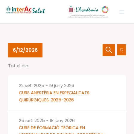
Vés
al
contingut
Esdeveniments
Navegació
Nave
6/12/2026
Dia
del
visual
de
Cerca
Selecciona
12
i
visual
Tot el dia
una
juny
cerca
Esdev
data.
2026
d'Esdevenime
22 set. 2025
-
19 juny 2026
CURS ANESTÈSIA EN ESPECIALITATS
QUIRÚRGIQUES, 2025-2026
25 set. 2025
-
18 juny 2026
CURS DE FORMACIÓ TEÒRICA EN