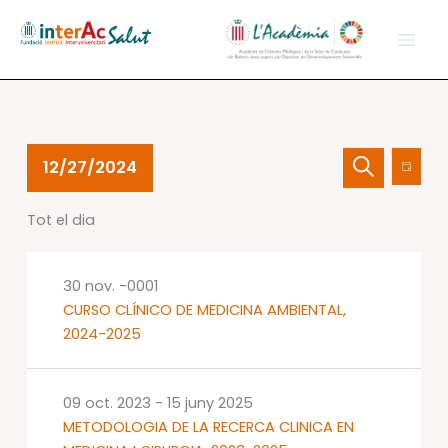
Vés
al
contingut
Esdeveniments
Navegació
Nave
12/27/2024
Dia
del
visual
de
Cerca
Selecciona
27
i
visual
Tot el dia
una
des.
cerca
Esdev
data.
2024
d'Esdevenime
30 nov. -0001
CURSO CLÍNICO DE MEDICINA AMBIENTAL,
2024-2025
09 oct. 2023
-
15 juny 2025
METODOLOGIA DE LA RECERCA CLINICA EN