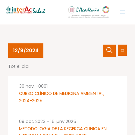
Vés
al
contingut
Esdeveniments
Navegació
Nave
12/8/2024
Dia
del
visual
de
Cerca
Selecciona
08
i
visual
Tot el dia
una
des.
cerca
Esdev
data.
2024
d'Esdevenime
30 nov. -0001
CURSO CLÍNICO DE MEDICINA AMBIENTAL,
2024-2025
09 oct. 2023
-
15 juny 2025
METODOLOGIA DE LA RECERCA CLINICA EN