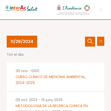
Vés
al
contingut
Esdeveniments
Navegació
Nave
11/28/2024
Dia
del
visual
de
Cerca
Selecciona
28
i
visual
Tot el dia
una
nov.
cerca
Esdev
data.
2024
d'Esdevenime
30 nov. -0001
CURSO CLÍNICO DE MEDICINA AMBIENTAL,
2024-2025
09 oct. 2023
-
15 juny 2025
METODOLOGIA DE LA RECERCA CLINICA EN