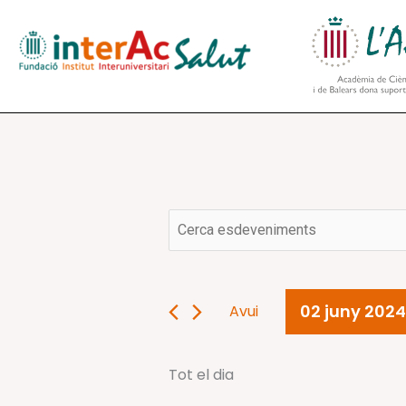
Vés
al
contingut
Navegació
Esdeveniments
Introduïu
visual
del
la
i
02
paraula
cerca
juny
clau.
d'Esdeveniments
2024
02 juny 2024
Avui
Cerqueu
Selecciona
Esdeveniments
una
per
Tot el dia
data.
paraula