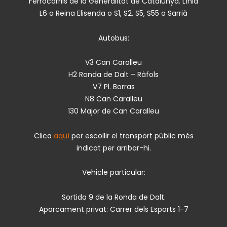
Ferrocarrils de la Generalitat de Catalunya. Línia
L6 a Reina Elisenda o S1, S2, S5, S55 a Sarrià
Autobus:
V3 Can Caralleu
H2 Ronda de Dalt – Ràfols
V7 Pl. Borras
N8 Can Caralleu
130 Major de Can Caralleu
Clica
aquí
per escollir el transport públic més
indicat per arribar-hi.
Vehicle particular:
Sortida 9 de la Ronda de Dalt.
Aparcament privat: Carrer dels Esports 1-7