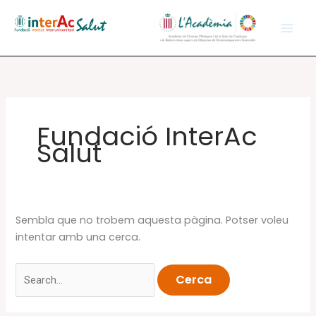
Vés
al
contingut
Fundació InterAc
Salut
Sembla que no trobem aquesta pàgina. Potser voleu
intentar amb una cerca.
Cerca: