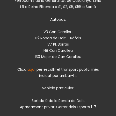
Ferrocarrils de la Generalitat de Catalunya. Línia
L6 a Reina Elisenda o S1, S2, S5, S55 a Sarrià
Autobus:
V3 Can Caralleu
H2 Ronda de Dalt – Ràfols
V7 Pl. Borras
N8 Can Caralleu
130 Major de Can Caralleu
Clica
aquí
per escollir el transport públic més
indicat per arribar-hi.
Vehicle particular:
Sortida 9 de la Ronda de Dalt.
Aparcament privat: Carrer dels Esports 1-7