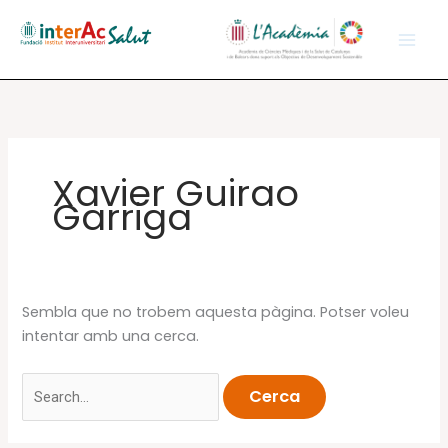
Vés
al
contingut
Xavier Guirao
Garriga
Sembla que no trobem aquesta pàgina. Potser voleu
intentar amb una cerca.
Cerca: