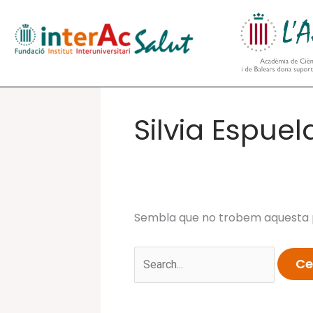
Vés
al
contingut
Silvia Espue
Sembla que no trobem aquesta p
Cerca: