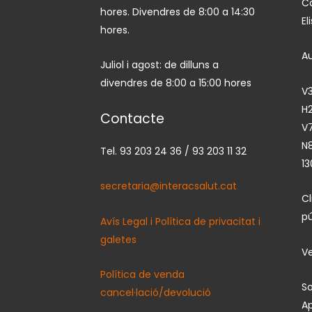
Ca
hores. Divendres de 8:00 a 14:30
El
hores.
A
Juliol i agost: de dilluns a
divendres de 8:00 a 15:00 hores
V3
H2
Contacte
V7
N
Tel. 93 203 24 36 / 93 203 11 32
13
secretaria@interacsalut.cat
C
pú
Avís Legal i Política de privacitat i
galetes
Ve
Política de venda
So
cancel·lació/devolució
Ap