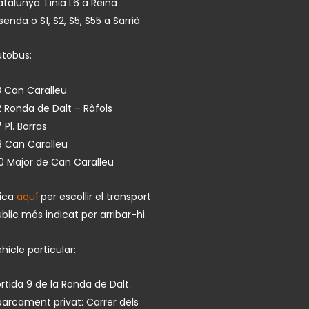
talunya. Línia L6 a Reina
isenda o S1, S2, S5, S55 a Sarrià
utobus:
 Can Caralleu
 Ronda de Dalt – Ràfols
 Pl. Borras
8 Can Caralleu
0 Major de Can Caralleu
lica
aquí
per escollir el transport
blic més indicat per arribar-hi.
hicle particular:
rtida 9 de la Ronda de Dalt.
arcament privat: Carrer dels