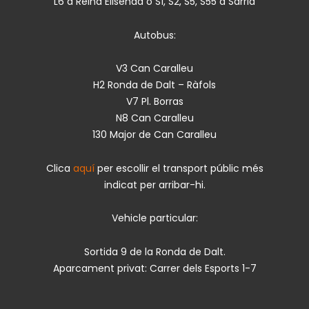
L6 a Reina Elisenda o S1, S2, S5, S55 a Sarrià
Autobus:
V3 Can Caralleu
H2 Ronda de Dalt – Ràfols
V7 Pl. Borras
N8 Can Caralleu
130 Major de Can Caralleu
Clica
aquí
per escollir el transport públic més
indicat per arribar-hi.
Vehicle particular:
Sortida 9 de la Ronda de Dalt.
Aparcament privat: Carrer dels Esports 1-7