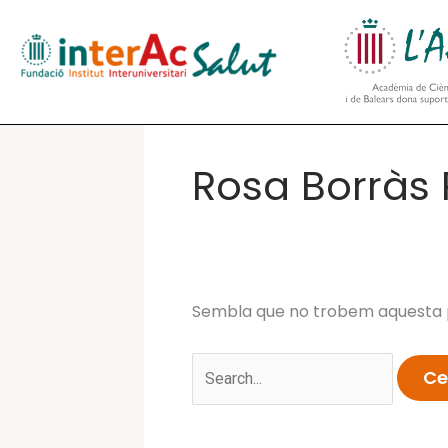
Vés
al
contingut
Rosa Borràs
Sembla que no trobem aquesta p
Cerca: