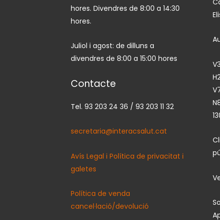
Ca
hores. Divendres de 8:00 a 14:30
El
hores.
A
Juliol i agost: de dilluns a
divendres de 8:00 a 15:00 hores
V3
H2
Contacte
V7
N
Tel. 93 203 24 36 / 93 203 11 32
13
secretaria@interacsalut.cat
C
pú
Avís Legal i Política de privacitat i
galetes
Ve
Política de venda
So
cancel·lació/devolució
Ap