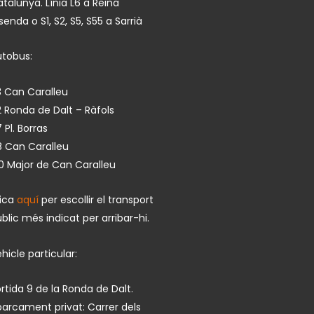
talunya. Línia L6 a Reina
isenda o S1, S2, S5, S55 a Sarrià
utobus:
 Can Caralleu
 Ronda de Dalt – Ràfols
 Pl. Borras
8 Can Caralleu
0 Major de Can Caralleu
lica
aquí
per escollir el transport
blic més indicat per arribar-hi.
hicle particular:
rtida 9 de la Ronda de Dalt.
arcament privat: Carrer dels