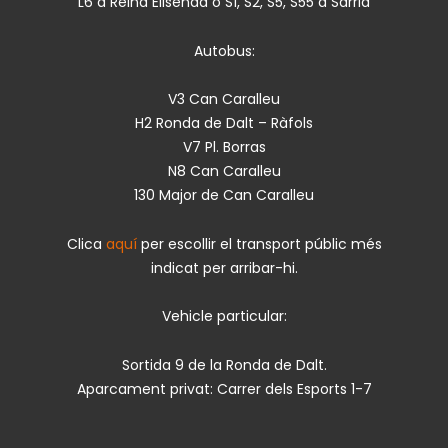
L6 a Reina Elisenda o S1, S2, S5, S55 a Sarrià
Autobus:
V3 Can Caralleu
H2 Ronda de Dalt – Ràfols
V7 Pl. Borras
N8 Can Caralleu
130 Major de Can Caralleu
Clica
aquí
per escollir el transport públic més
indicat per arribar-hi.
Vehicle particular:
Sortida 9 de la Ronda de Dalt.
Aparcament privat: Carrer dels Esports 1-7