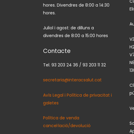
Ca
hores. Divendres de 8:00 a 14:30
El
hores.
A
Juliol i agost: de dilluns a
divendres de 8:00 a 15:00 hores
V3
H2
Contacte
V7
N
Tel. 93 203 24 36 / 93 203 11 32
13
secretaria@interacsalut.cat
C
pú
Avís Legal i Política de privacitat i
galetes
Ve
Política de venda
So
cancel·lació/devolució
Ap