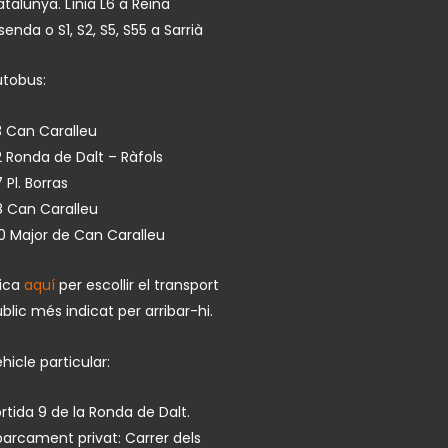
talunya. Línia L6 a Reina
isenda o S1, S2, S5, S55 a Sarrià
utobus:
 Can Caralleu
 Ronda de Dalt – Ràfols
 Pl. Borras
8 Can Caralleu
0 Major de Can Caralleu
lica
aquí
per escollir el transport
blic més indicat per arribar-hi.
hicle particular:
rtida 9 de la Ronda de Dalt.
arcament privat: Carrer dels