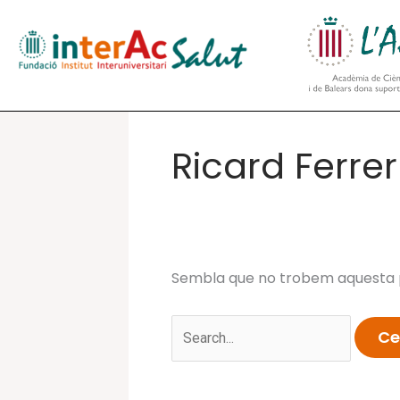
Vés
al
contingut
Ricard Ferre
Sembla que no trobem aquesta p
Cerca: