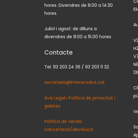
Ca
hores. Divendres de 8:00 a 14:30
El
hores.
A
Juliol i agost: de dilluns a
divendres de 8:00 a 15:00 hores
V3
H2
Contacte
V7
N
Tel. 93 203 24 36 / 93 203 11 32
13
secretaria@interacsalut.cat
C
pú
Avís Legal i Política de privacitat i
galetes
Ve
Política de venda
So
cancel·lació/devolució
Ap