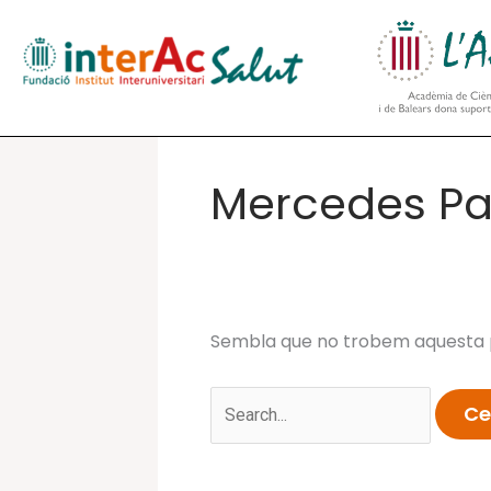
Vés
al
contingut
Mercedes Pal
Sembla que no trobem aquesta p
Cerca: