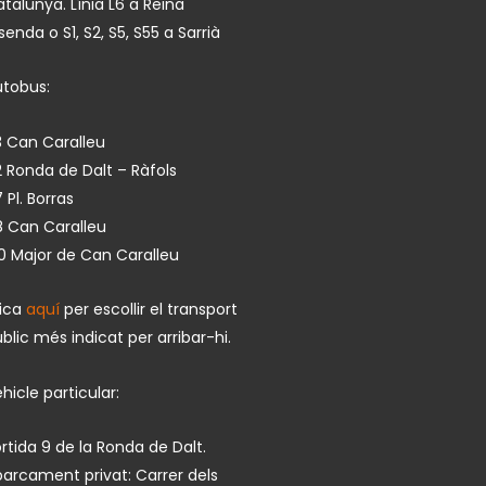
talunya. Línia L6 a Reina
isenda o S1, S2, S5, S55 a Sarrià
utobus:
 Can Caralleu
 Ronda de Dalt – Ràfols
 Pl. Borras
8 Can Caralleu
0 Major de Can Caralleu
lica
aquí
per escollir el transport
blic més indicat per arribar-hi.
hicle particular:
rtida 9 de la Ronda de Dalt.
arcament privat: Carrer dels