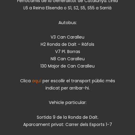
Ferrocarrils de la Generalitat de Catalunya. Línia
L6 a Reina Elisenda o S1, S2, S5, S55 a Sarrià
Autobus:
V3 Can Caralleu
H2 Ronda de Dalt – Ràfols
V7 Pl. Borras
N8 Can Caralleu
130 Major de Can Caralleu
Clica
aquí
per escollir el transport públic més
indicat per arribar-hi.
Vehicle particular:
Sortida 9 de la Ronda de Dalt.
Aparcament privat: Carrer dels Esports 1-7