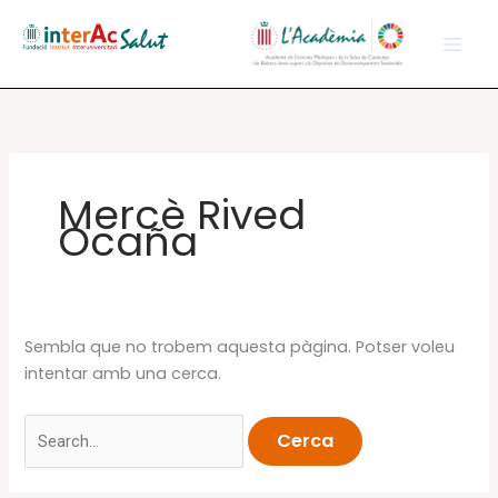
Vés
al
contingut
Mercè Rived
Ocaña
Sembla que no trobem aquesta pàgina. Potser voleu
intentar amb una cerca.
Cerca: