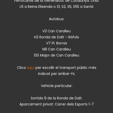
Ferrocarrils de la Generalitat de Catalunya. Línia
L6 a Reina Elisenda o S1, S2, S5, S55 a Sarrià
Autobus:
V3 Can Caralleu
H2 Ronda de Dalt – Ràfols
V7 Pl. Borras
N8 Can Caralleu
130 Major de Can Caralleu
Clica
aquí
per escollir el transport públic més
indicat per arribar-hi.
Vehicle particular:
Sortida 9 de la Ronda de Dalt.
Aparcament privat: Carrer dels Esports 1-7