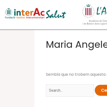
Vés
al
contingut
Maria Angel
Sembla que no trobem aquesta p
Cerca: