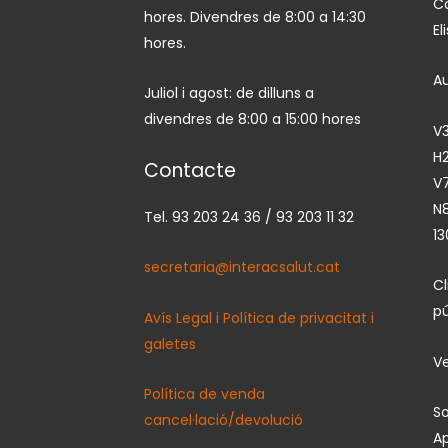
Ca
hores. Divendres de 8:00 a 14:30
El
hores.
A
Juliol i agost: de dilluns a
divendres de 8:00 a 15:00 hores
V3
H2
Contacte
V7
N
Tel. 93 203 24 36 / 93 203 11 32
13
secretaria@interacsalut.cat
C
pú
Avís Legal i Política de privacitat i
galetes
Ve
Política de venda
So
cancel·lació/devolució
Ap