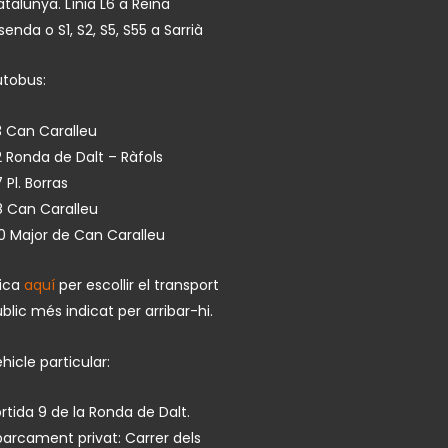
talunya. Línia L6 a Reina
isenda o S1, S2, S5, S55 a Sarrià
utobus:
 Can Caralleu
 Ronda de Dalt – Ràfols
 Pl. Borras
8 Can Caralleu
0 Major de Can Caralleu
lica
aquí
per escollir el transport
blic més indicat per arribar-hi.
hicle particular:
rtida 9 de la Ronda de Dalt.
arcament privat: Carrer dels