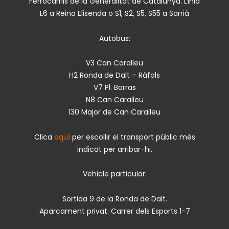
Ferrocarrils de la Generalitat de Catalunya. Línia
L6 a Reina Elisenda o S1, S2, S5, S55 a Sarrià
Autobus:
V3 Can Caralleu
H2 Ronda de Dalt – Ràfols
V7 Pl. Borras
N8 Can Caralleu
130 Major de Can Caralleu
Clica
aquí
per escollir el transport públic més
indicat per arribar-hi.
Vehicle particular:
Sortida 9 de la Ronda de Dalt.
Aparcament privat: Carrer dels Esports 1-7