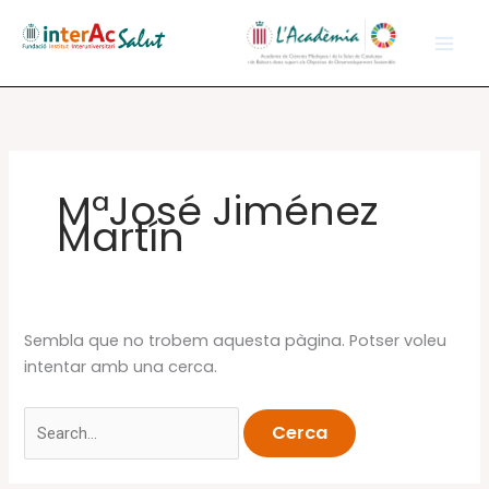
Vés
al
contingut
MªJosé Jiménez
Martín
Sembla que no trobem aquesta pàgina. Potser voleu
intentar amb una cerca.
Cerca: