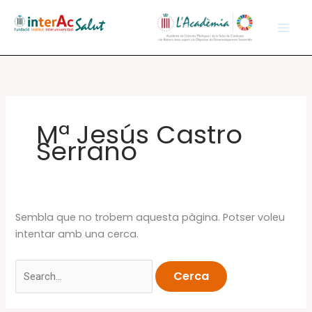
Vés
al
contingut
Mª Jesús Castro
Serrano
Sembla que no trobem aquesta pàgina. Potser voleu
intentar amb una cerca.
Cerca: