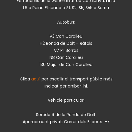
Ferrocarrils de la Generalitat de Catalunya. Línia
L6 a Reina Elisenda o S1, S2, S5, S55 a Sarrià
Autobus:
V3 Can Caralleu
H2 Ronda de Dalt – Ràfols
V7 Pl. Borras
N8 Can Caralleu
130 Major de Can Caralleu
Clica
aquí
per escollir el transport públic més
indicat per arribar-hi.
Vehicle particular:
Sortida 9 de la Ronda de Dalt.
Aparcament privat: Carrer dels Esports 1-7