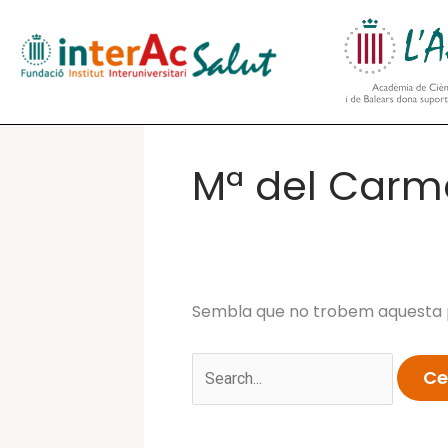
Vés
al
contingut
Mª del Carm
Sembla que no trobem aquesta p
Cerca: