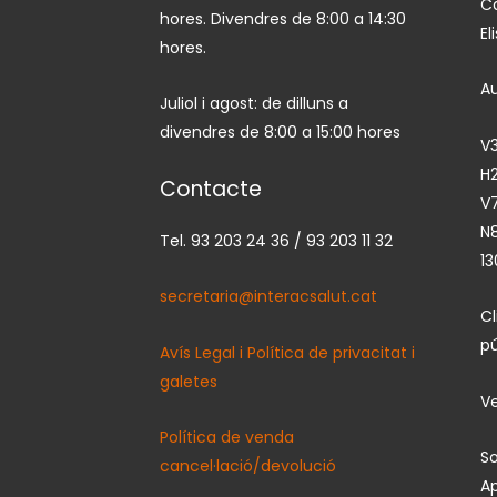
Ca
hores. Divendres de 8:00 a 14:30
El
hores.
A
Juliol i agost: de dilluns a
divendres de 8:00 a 15:00 hores
V3
H2
Contacte
V7
N
Tel. 93 203 24 36 / 93 203 11 32
13
secretaria@interacsalut.cat
C
pú
Avís Legal i Política de privacitat i
galetes
Ve
Política de venda
So
cancel·lació/devolució
Ap