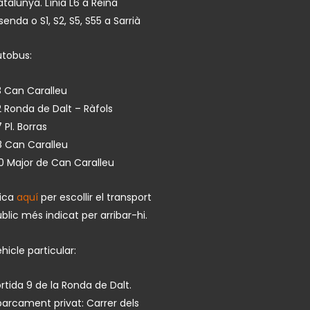
talunya. Línia L6 a Reina
isenda o S1, S2, S5, S55 a Sarrià
utobus:
 Can Caralleu
 Ronda de Dalt – Ràfols
 Pl. Borras
8 Can Caralleu
0 Major de Can Caralleu
lica
aquí
per escollir el transport
blic més indicat per arribar-hi.
hicle particular:
rtida 9 de la Ronda de Dalt.
arcament privat: Carrer dels