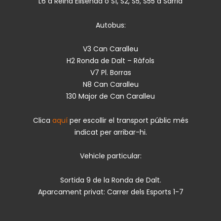
L6 a Reina Elisenda o S1, S2, S5, S55 a Sarrià
Autobus:
V3 Can Caralleu
H2 Ronda de Dalt – Ràfols
V7 Pl. Borras
N8 Can Caralleu
130 Major de Can Caralleu
Clica
aquí
per escollir el transport públic més
indicat per arribar-hi.
Vehicle particular:
Sortida 9 de la Ronda de Dalt.
Aparcament privat: Carrer dels Esports 1-7