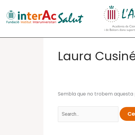
Vés
al
contingut
Laura Cusin
Sembla que no trobem aquesta p
Cerca: