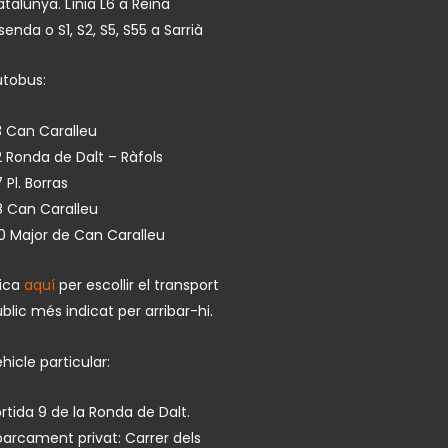
talunya. Línia L6 a Reina
isenda o S1, S2, S5, S55 a Sarrià
utobus:
 Can Caralleu
 Ronda de Dalt – Ràfols
 Pl. Borras
8 Can Caralleu
0 Major de Can Caralleu
lica
aquí
per escollir el transport
blic més indicat per arribar-hi.
hicle particular:
rtida 9 de la Ronda de Dalt.
arcament privat: Carrer dels