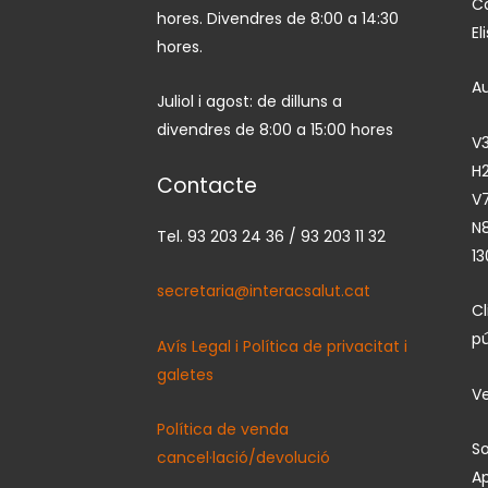
Ca
hores. Divendres de 8:00 a 14:30
El
hores.
A
Juliol i agost: de dilluns a
divendres de 8:00 a 15:00 hores
V3
H2
Contacte
V7
N
Tel. 93 203 24 36 / 93 203 11 32
13
secretaria@interacsalut.cat
C
pú
Avís Legal i Política de privacitat i
galetes
Ve
Política de venda
So
cancel·lació/devolució
Ap