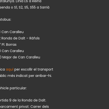
talunya. Línia L6 a Reina
isenda o S1, S2, S5, S55 a Sarrià
utobus:
 Can Caralleu
 Ronda de Dalt – Ràfols
 Pl. Borras
8 Can Caralleu
0 Major de Can Caralleu
lica
aquí
per escollir el transport
blic més indicat per arribar-hi.
hicle particular:
rtida 9 de la Ronda de Dalt.
arcament privat: Carrer dels