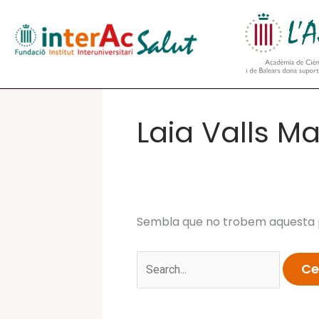
Vés
al
contingut
Laia Valls M
Sembla que no trobem aquesta p
Cerca: