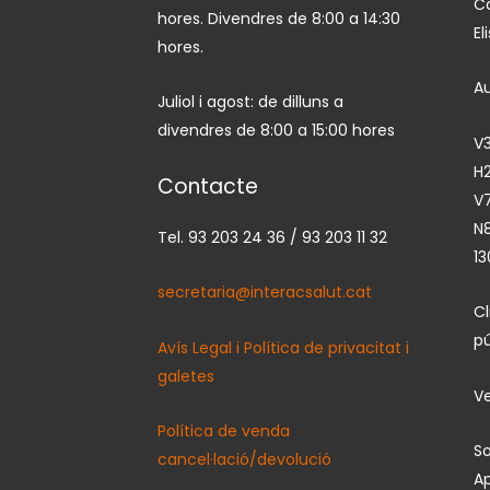
Ca
hores. Divendres de 8:00 a 14:30
El
hores.
A
Juliol i agost: de dilluns a
divendres de 8:00 a 15:00 hores
V3
H2
Contacte
V7
N
Tel. 93 203 24 36 / 93 203 11 32
13
secretaria@interacsalut.cat
C
pú
Avís Legal i Política de privacitat i
galetes
Ve
Política de venda
So
cancel·lació/devolució
Ap