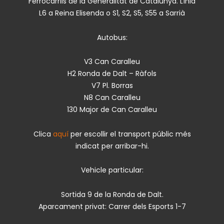
Ferrocarrils de la Generalitat de Catalunya. Línia
L6 a Reina Elisenda o S1, S2, S5, S55 a Sarrià
Autobus:
V3 Can Caralleu
H2 Ronda de Dalt – Ràfols
V7 Pl. Borras
N8 Can Caralleu
130 Major de Can Caralleu
Clica
aquí
per escollir el transport públic més
indicat per arribar-hi.
Vehicle particular:
Sortida 9 de la Ronda de Dalt.
Aparcament privat: Carrer dels Esports 1-7