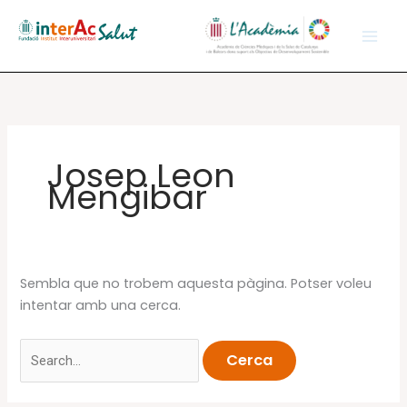
Vés
al
contingut
Josep Leon
Mengibar
Sembla que no trobem aquesta pàgina. Potser voleu
intentar amb una cerca.
Cerca: