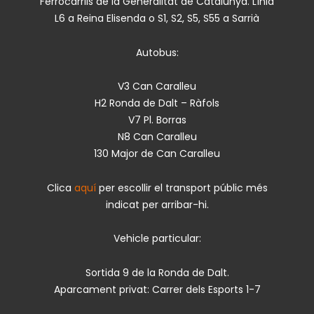
Ferrocarrils de la Generalitat de Catalunya. Línia
L6 a Reina Elisenda o S1, S2, S5, S55 a Sarrià
Autobus:
V3 Can Caralleu
H2 Ronda de Dalt – Ràfols
V7 Pl. Borras
N8 Can Caralleu
130 Major de Can Caralleu
Clica
aquí
per escollir el transport públic més
indicat per arribar-hi.
Vehicle particular:
Sortida 9 de la Ronda de Dalt.
Aparcament privat: Carrer dels Esports 1-7