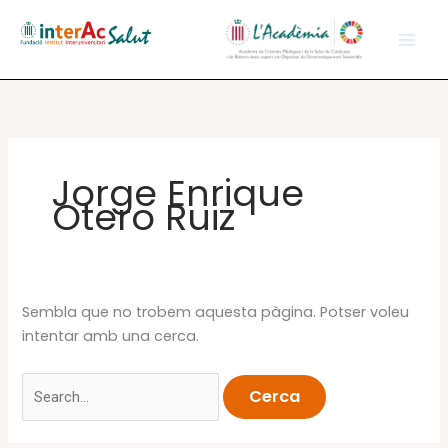
Vés
al
contingut
Jorge Enrique
Otero Ruiz
Sembla que no trobem aquesta pàgina. Potser voleu
intentar amb una cerca.
Cerca: