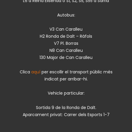
L6 a Reina Elisenda o S1, S2, S5, S55 a Sarrià
Autobus:
V3 Can Caralleu
H2 Ronda de Dalt – Ràfols
V7 Pl. Borras
N8 Can Caralleu
130 Major de Can Caralleu
Clica
aquí
per escollir el transport públic més
indicat per arribar-hi.
Vehicle particular:
Sortida 9 de la Ronda de Dalt.
Aparcament privat: Carrer dels Esports 1-7