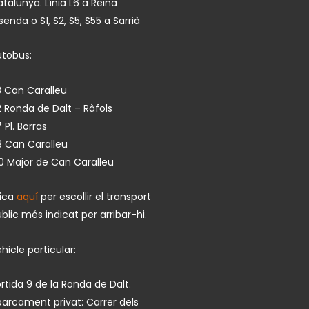
talunya. Línia L6 a Reina
isenda o S1, S2, S5, S55 a Sarrià
utobus:
 Can Caralleu
 Ronda de Dalt – Ràfols
 Pl. Borras
8 Can Caralleu
0 Major de Can Caralleu
lica
aquí
per escollir el transport
blic més indicat per arribar-hi.
hicle particular:
rtida 9 de la Ronda de Dalt.
arcament privat: Carrer dels