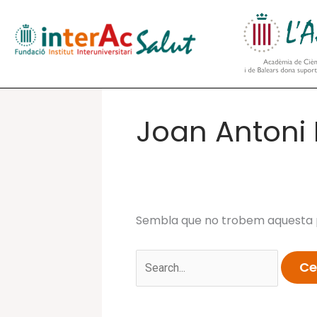
Vés
al
contingut
Joan Antoni 
Sembla que no trobem aquesta p
Cerca: