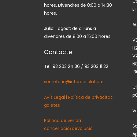
Ca
hores. Divendres de 8:00 a 14:30
El
hores.
A
Juliol i agost: de dilluns a
divendres de 8:00 a 15:00 hores
V3
H2
Contacte
V7
N
Tel. 93 203 24 36 / 93 203 11 32
13
secretaria@interacsalut.cat
C
pú
Avís Legal i Política de privacitat i
galetes
Ve
Política de venda
So
cancel·lació/devolució
Ap