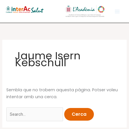
Vés
al
contingut
Jaume Isern
Kebschull
Sembla que no trobem aquesta pàgina. Potser voleu
intentar amb una cerca.
Cerca: