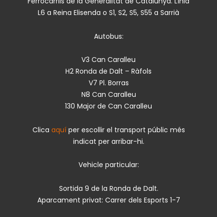
Ferrocarrils de la Generalitat de Catalunya. Línia
L6 a Reina Elisenda o S1, S2, S5, S55 a Sarrià
Autobus:
V3 Can Caralleu
H2 Ronda de Dalt – Ràfols
V7 Pl. Borras
N8 Can Caralleu
130 Major de Can Caralleu
Clica
aquí
per escollir el transport públic més
indicat per arribar-hi.
Vehicle particular:
Sortida 9 de la Ronda de Dalt.
Aparcament privat: Carrer dels Esports 1-7