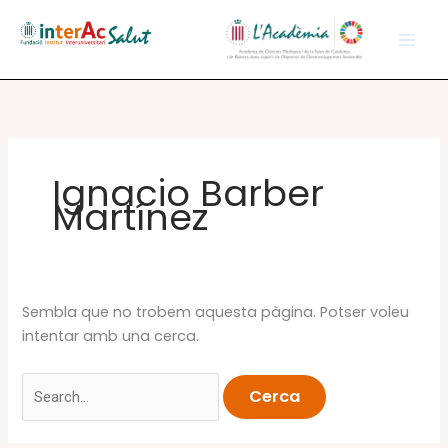
Vés
al
contingut
Ignacio Barber
Martínez
Sembla que no trobem aquesta pàgina. Potser voleu
intentar amb una cerca.
Cerca: