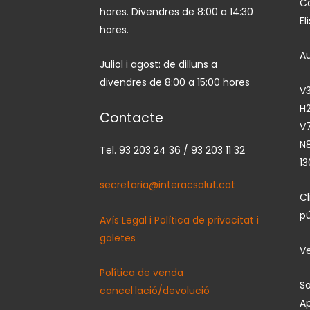
Ca
hores. Divendres de 8:00 a 14:30
El
hores.
A
Juliol i agost: de dilluns a
divendres de 8:00 a 15:00 hores
V3
H2
Contacte
V7
N
Tel. 93 203 24 36 / 93 203 11 32
13
secretaria@interacsalut.cat
C
pú
Avís Legal i Política de privacitat i
galetes
Ve
Política de venda
So
cancel·lació/devolució
Ap