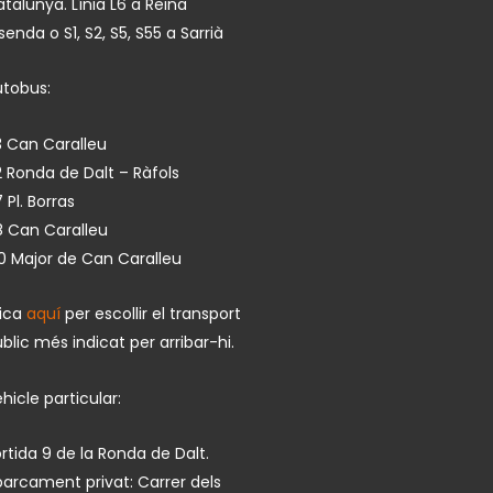
talunya. Línia L6 a Reina
isenda o S1, S2, S5, S55 a Sarrià
utobus:
 Can Caralleu
 Ronda de Dalt – Ràfols
 Pl. Borras
8 Can Caralleu
0 Major de Can Caralleu
lica
aquí
per escollir el transport
blic més indicat per arribar-hi.
hicle particular:
rtida 9 de la Ronda de Dalt.
arcament privat: Carrer dels