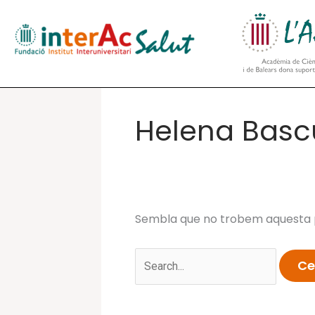
Vés
al
contingut
Helena Bas
Sembla que no trobem aquesta p
Cerca: