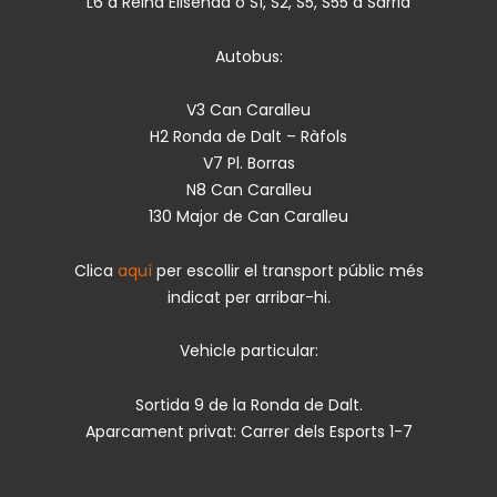
L6 a Reina Elisenda o S1, S2, S5, S55 a Sarrià
Autobus:
V3 Can Caralleu
H2 Ronda de Dalt – Ràfols
V7 Pl. Borras
N8 Can Caralleu
130 Major de Can Caralleu
Clica
aquí
per escollir el transport públic més
indicat per arribar-hi.
Vehicle particular:
Sortida 9 de la Ronda de Dalt.
Aparcament privat: Carrer dels Esports 1-7