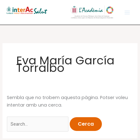
Vés
al
contingut
Eva María García
Torralbo
Sembla que no trobem aquesta pàgina. Potser voleu
intentar amb una cerca.
Cerca: