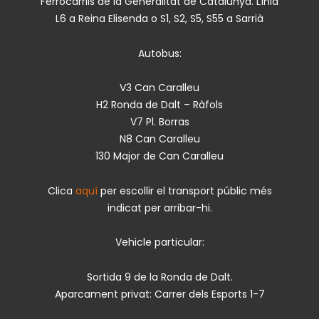
Ferrocarrils de la Generalitat de Catalunya. Línia
L6 a Reina Elisenda o S1, S2, S5, S55 a Sarrià
Autobus:
V3 Can Caralleu
H2 Ronda de Dalt – Ràfols
V7 Pl. Borras
N8 Can Caralleu
130 Major de Can Caralleu
Clica
aquí
per escollir el transport públic més
indicat per arribar-hi.
Vehicle particular:
Sortida 9 de la Ronda de Dalt.
Aparcament privat: Carrer dels Esports 1-7