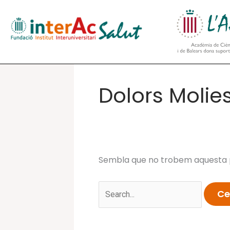
Vés
al
contingut
Dolors Molie
Sembla que no trobem aquesta p
Cerca: