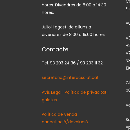
Ca
hores. Divendres de 8:00 a 14:30
El
hores.
A
Juliol i agost: de dilluns a
divendres de 8:00 a 15:00 hores
V3
H2
Contacte
V7
N
Tel. 93 203 24 36 / 93 203 11 32
13
secretaria@interacsalut.cat
C
pú
Avís Legal i Política de privacitat i
galetes
Ve
Política de venda
So
cancel·lació/devolució
Ap