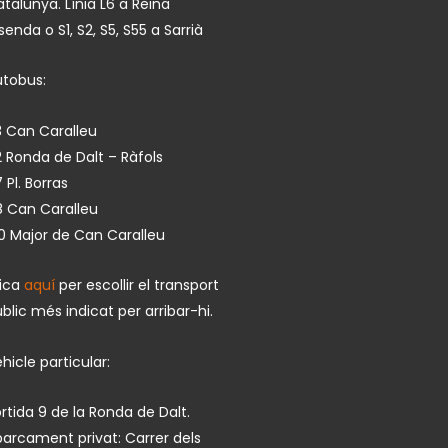
talunya. Línia L6 a Reina
isenda o S1, S2, S5, S55 a Sarrià
utobus:
 Can Caralleu
 Ronda de Dalt – Ràfols
 Pl. Borras
8 Can Caralleu
0 Major de Can Caralleu
lica
aquí
per escollir el transport
blic més indicat per arribar-hi.
hicle particular:
rtida 9 de la Ronda de Dalt.
arcament privat: Carrer dels