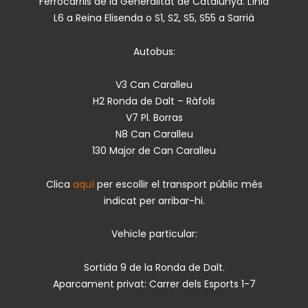
Ferrocarrils de la Generalitat de Catalunya. Línia
L6 a Reina Elisenda o S1, S2, S5, S55 a Sarrià
Autobus:
V3 Can Caralleu
H2 Ronda de Dalt – Ràfols
V7 Pl. Borras
N8 Can Caralleu
130 Major de Can Caralleu
Clica
aquí
per escollir el transport públic més
indicat per arribar-hi.
Vehicle particular:
Sortida 9 de la Ronda de Dalt.
Aparcament privat: Carrer dels Esports 1-7