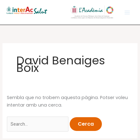
Vés
al
contingut
David Benaiges
Boix
Sembla que no trobem aquesta pàgina. Potser voleu
intentar amb una cerca.
Cerca: