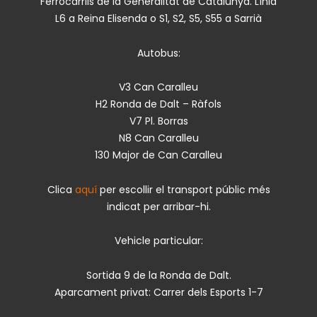
Ferrocarrils de la Generalitat de Catalunya. Línia
L6 a Reina Elisenda o S1, S2, S5, S55 a Sarrià
Autobus:
V3 Can Caralleu
H2 Ronda de Dalt – Ràfols
V7 Pl. Borras
N8 Can Caralleu
130 Major de Can Caralleu
Clica
aquí
per escollir el transport públic més
indicat per arribar-hi.
Vehicle particular:
Sortida 9 de la Ronda de Dalt.
Aparcament privat: Carrer dels Esports 1-7