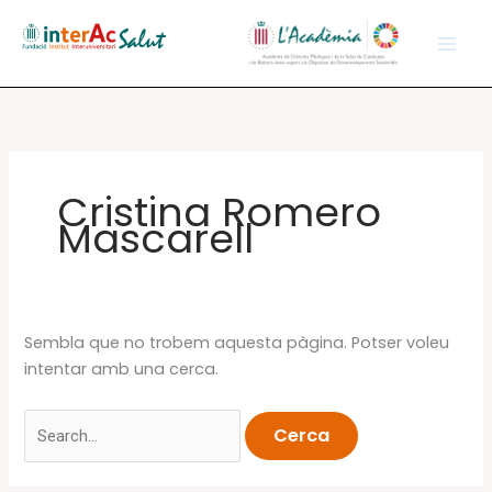
Vés
al
contingut
Cristina Romero
Mascarell
Sembla que no trobem aquesta pàgina. Potser voleu
intentar amb una cerca.
Cerca: