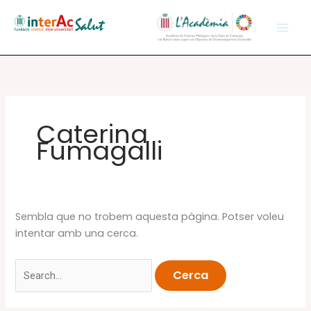
Vés
al
contingut
Caterina
Fumagalli
Sembla que no trobem aquesta pàgina. Potser voleu
intentar amb una cerca.
Cerca: