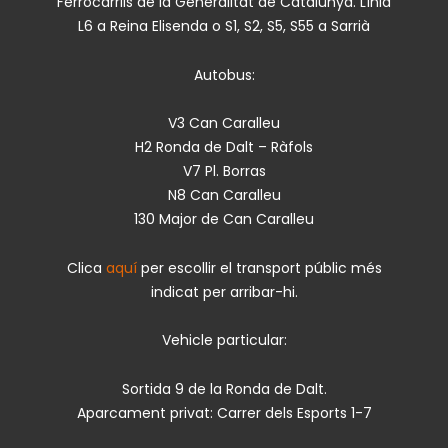
Ferrocarrils de la Generalitat de Catalunya. Línia
L6 a Reina Elisenda o S1, S2, S5, S55 a Sarrià
Autobus:
V3 Can Caralleu
H2 Ronda de Dalt – Ràfols
V7 Pl. Borras
N8 Can Caralleu
130 Major de Can Caralleu
Clica
aquí
per escollir el transport públic més
indicat per arribar-hi.
Vehicle particular:
Sortida 9 de la Ronda de Dalt.
Aparcament privat: Carrer dels Esports 1-7