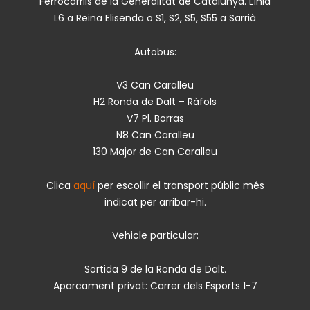
Ferrocarrils de la Generalitat de Catalunya. Línia
L6 a Reina Elisenda o S1, S2, S5, S55 a Sarrià
Autobus:
V3 Can Caralleu
H2 Ronda de Dalt – Ràfols
V7 Pl. Borras
N8 Can Caralleu
130 Major de Can Caralleu
Clica
aquí
per escollir el transport públic més
indicat per arribar-hi.
Vehicle particular:
Sortida 9 de la Ronda de Dalt.
Aparcament privat: Carrer dels Esports 1-7