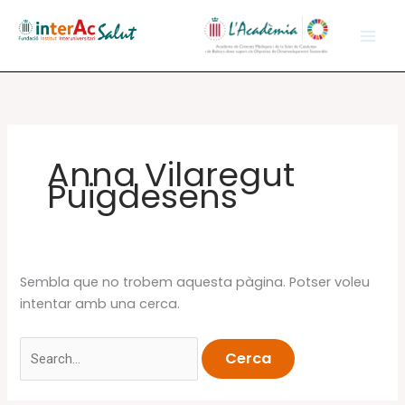
Vés
al
contingut
Anna Vilaregut
Puigdesens
Sembla que no trobem aquesta pàgina. Potser voleu
intentar amb una cerca.
Cerca: