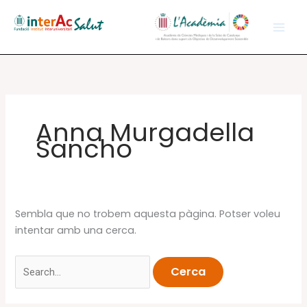
Vés
al
contingut
Anna Murgadella
Sancho
Sembla que no trobem aquesta pàgina. Potser voleu
intentar amb una cerca.
Cerca: