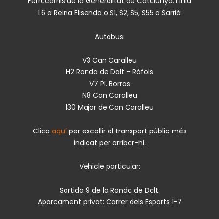
Ferrocarrils de la Generalitat de Catalunya. Línia
L6 a Reina Elisenda o S1, S2, S5, S55 a Sarrià
Autobus:
V3 Can Caralleu
H2 Ronda de Dalt – Ràfols
V7 Pl. Borras
N8 Can Caralleu
130 Major de Can Caralleu
Clica
aquí
per escollir el transport públic més
indicat per arribar-hi.
Vehicle particular:
Sortida 9 de la Ronda de Dalt.
Aparcament privat: Carrer dels Esports 1-7