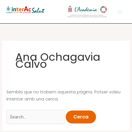
Vés
al
contingut
Ana Ochagavia
Calvo
Sembla que no trobem aquesta pàgina. Potser voleu
intentar amb una cerca.
Cerca: