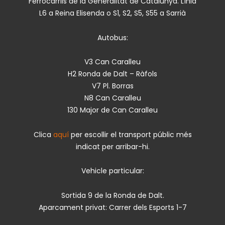
Ferrocarrils de la Generalitat de Catalunya. Línia
L6 a Reina Elisenda o S1, S2, S5, S55 a Sarrià
Autobus:
V3 Can Caralleu
H2 Ronda de Dalt – Ràfols
V7 Pl. Borras
N8 Can Caralleu
130 Major de Can Caralleu
Clica
aquí
per escollir el transport públic més
indicat per arribar-hi.
Vehicle particular:
Sortida 9 de la Ronda de Dalt.
Aparcament privat: Carrer dels Esports 1-7