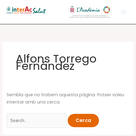
Vés
al
contingut
Alfons Torrego
Fernández
Sembla que no trobem aquesta pàgina. Potser voleu
intentar amb una cerca.
Cerca: