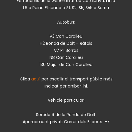
Ferrocarrils de la Generalitat de Catalunya. Línia
L6 a Reina Elisenda o S1, S2, S5, S55 a Sarrià
Autobus:
V3 Can Caralleu
H2 Ronda de Dalt – Ràfols
V7 Pl. Borras
N8 Can Caralleu
130 Major de Can Caralleu
Clica
aquí
per escollir el transport públic més
indicat per arribar-hi.
Vehicle particular:
Sortida 9 de la Ronda de Dalt.
Aparcament privat: Carrer dels Esports 1-7