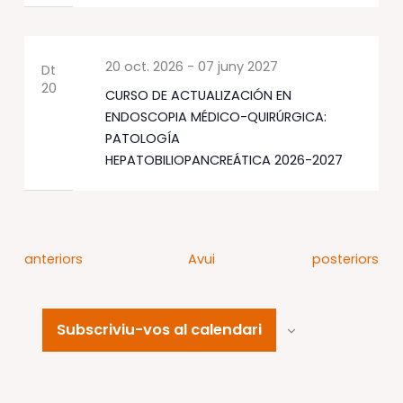
20 oct. 2026
-
07 juny 2027
Dt
20
CURSO DE ACTUALIZACIÓN EN
ENDOSCOPIA MÉDICO-QUIRÚRGICA:
PATOLOGÍA
HEPATOBILIOPANCREÁTICA 2026-2027
Esdeveniments
Esdeveniment
anteriors
Avui
posteriors
Subscriviu-vos al calendari