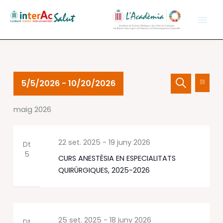
Vés
al
contingut
Esdeveniments
Navegació
Nave
5/5/2026
 - 
10/20/2026
Llista
visual
de
Cerca
Selecciona
i
visual
maig 2026
una
cerca
Esdev
data.
d'Esdevenime
22 set. 2025
-
19 juny 2026
Dt
5
CURS ANESTÈSIA EN ESPECIALITATS
QUIRÚRGIQUES, 2025-2026
25 set. 2025
-
18 juny 2026
Dt