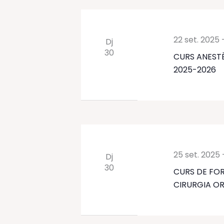
clau.
22 set. 2025
Dj
30
CURS ANESTÈ
2025-2026
25 set. 2025
Dj
30
CURS DE FOR
CIRURGIA O