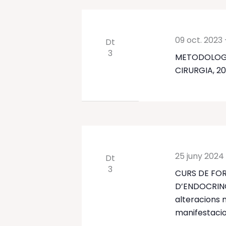
clau.
09 oct. 2023
Dt
3
METODOLOGIA
CIRURGIA, 2
25 juny 2024
Dt
3
CURS DE FOR
D’ENDOCRINO
alteracions m
manifestaci