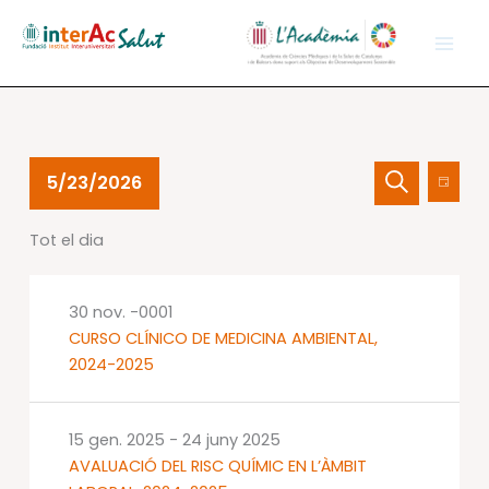
Vés
al
contingut
Esdeveniments
Navegació
Nave
5/23/2026
Dia
del
visual
de
Cerca
Selecciona
23
i
visual
Tot el dia
una
maig
cerca
Esdev
data.
2026
d'Esdevenime
30 nov. -0001
CURSO CLÍNICO DE MEDICINA AMBIENTAL,
2024-2025
15 gen. 2025
-
24 juny 2025
AVALUACIÓ DEL RISC QUÍMIC EN L’ÀMBIT