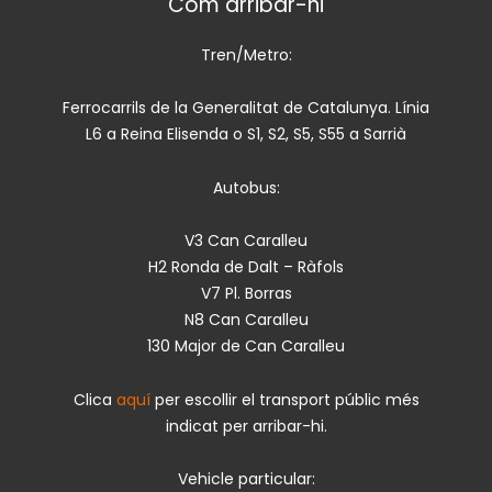
Com arribar-hi
Tren/Metro:
Ferrocarrils de la Generalitat de Catalunya. Línia
L6 a Reina Elisenda o S1, S2, S5, S55 a Sarrià
Autobus:
V3 Can Caralleu
H2 Ronda de Dalt – Ràfols
V7 Pl. Borras
N8 Can Caralleu
130 Major de Can Caralleu
Clica
aquí
per escollir el transport públic més
indicat per arribar-hi.
Vehicle particular: