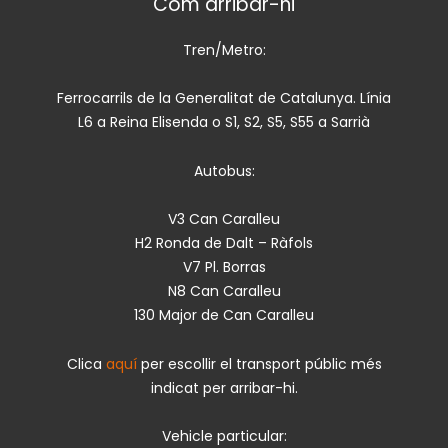
Com arribar-hi
Tren/Metro:
Ferrocarrils de la Generalitat de Catalunya. Línia
L6 a Reina Elisenda o S1, S2, S5, S55 a Sarrià
Autobus:
V3 Can Caralleu
H2 Ronda de Dalt – Ràfols
V7 Pl. Borras
N8 Can Caralleu
130 Major de Can Caralleu
Clica
aquí
per escollir el transport públic més
indicat per arribar-hi.
Vehicle particular: