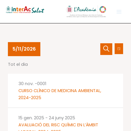
Vés
al
contingut
Esdeveniments
Navegació
Nave
5/11/2026
Dia
del
visual
de
Cerca
Selecciona
11
i
visual
Tot el dia
una
maig
cerca
Esdev
data.
2026
d'Esdevenime
30 nov. -0001
CURSO CLÍNICO DE MEDICINA AMBIENTAL,
2024-2025
15 gen. 2025
-
24 juny 2025
AVALUACIÓ DEL RISC QUÍMIC EN L’ÀMBIT